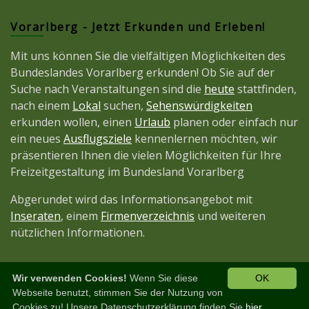
Vorarlberg - Jetzt Erkunden und Erleben!
Mit uns können Sie die vielfältigen Möglichkeiten des
Bundeslandes Vorarlberg erkunden! Ob Sie auf der
Suche nach Veranstaltungen sind die
heute
stattfinden,
nach einem
Lokal
suchen,
Sehenswürdigkeiten
erkunden wollen, einen
Urlaub
planen oder einfach nur
ein neues
Ausflugsziele
kennenlernen möchten, wir
präsentieren Ihnen die vielen Möglichkeiten für Ihre
Freizeitgestaltung im Bundesland Vorarlberg
Abgerundet wird das Informationsangebot mit
Inseraten
, einem
Firmenverzeichnis
und weiteren
nützlichen Informationen.
Wir verwenden Cookies!
Wenn Sie diese
OK
Diese Seite ist ein Projekt der
JetztMedien.com
Webseite benutzt, stimmen Sie der Nutzung von
Cookies zu! Unsere Datenschutzerklärung finden Sie
hier.