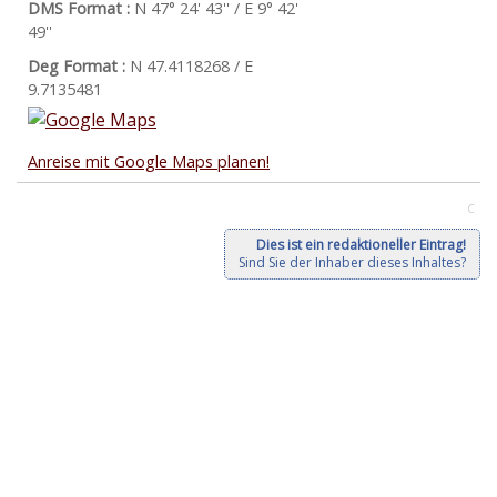
DMS Format :
N 47° 24' 43'' / E 9° 42'
49''
Deg Format :
N
47.4118268
/ E
9.7135481
Anreise mit Google Maps planen!
C
Dies ist ein redaktioneller Eintrag!
Sind Sie der Inhaber dieses Inhaltes?