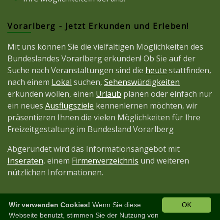
Vorarlberg - Jetzt Erkunden und Erleben!
Mit uns können Sie die vielfältigen Möglichkeiten des
Bundeslandes Vorarlberg erkunden! Ob Sie auf der
Suche nach Veranstaltungen sind die
heute
stattfinden,
nach einem
Lokal
suchen,
Sehenswürdigkeiten
erkunden wollen, einen
Urlaub
planen oder einfach nur
ein neues
Ausflugsziele
kennenlernen möchten, wir
präsentieren Ihnen die vielen Möglichkeiten für Ihre
Freizeitgestaltung im Bundesland Vorarlberg
Abgerundet wird das Informationsangebot mit
Inseraten
, einem
Firmenverzeichnis
und weiteren
nützlichen Informationen.
Wir verwenden Cookies!
Wenn Sie diese
OK
Diese Seite ist ein Projekt der
JetztMedien.com
Webseite benutzt, stimmen Sie der Nutzung von