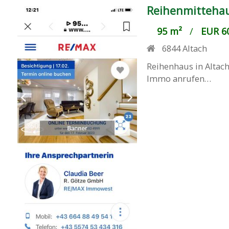
Reihenmitteha
95 m²
/
EUR 60
6844
Altach
Reihenhaus in Altach
Immo anrufen…