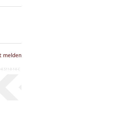
t melden
0-6.511-0-1-0-C