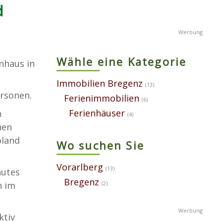
d
Wähle eine Kategorie
nhaus in
Immobilien Bregenz
(13)
ersonen.
Ferienimmobilien
(6)
Ferienhäuser
n
(4)
nen
oland
Wo suchen Sie
Vorarlberg
(13)
autes
Bregenz
n im
(2)
ktiv