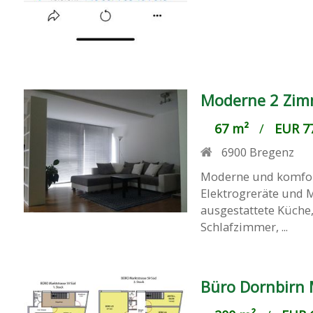
Moderne 2 Zim
67 m²
/
EUR 77
6900
Bregenz
Moderne und komfort
Elektrogreräte und M
ausgestattete Küche
Schlafzimmer, ...
Büro Dornbirn