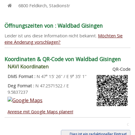
6800
Feldkirch
,
Stadionstr
Öffnungszeiten von : Waldbad Gisingen
Leider ist uns diese Information nicht bekannt.
Möchten Sie
eine Änderung vorschlagen?
Koordinaten & QR-Code von Waldbad Gisingen
NAVI Koordinaten
QR-Code
DMS Format :
N 47° 15' 26'' / E 9° 35' 1''
Deg Format :
N
47.2571522
/ E
9.5837237
Anreise mit Google Maps planen!
C
Dies ist ein redaktioneller Eintrag!