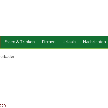
Essen & Trinken
Firmen
Urlaub
Nachrichten
reibäder
220