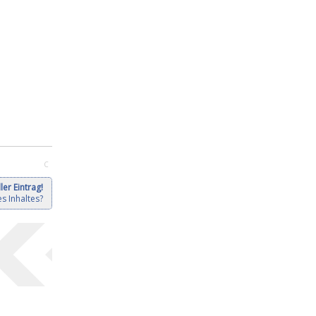
C
ler Eintrag!
s Inhaltes?